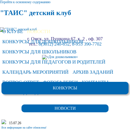
Перейти к основному содержанию
"ТАИС" детский клуб
О КЛУБЕ
НОВОСТИ
г. Омск, ул. Пушкина 67, к. 2 , оф. 307
КОНКУРСЫ ДЛЯ ДОШКОЛЬНИКОВ
тел.:
8(3812) 240-652
,
8-953 390-7702
КОНКУРСЫ ДЛЯ ШКОЛЬНИКОВ
КОНКУРСЫ ДЛЯ ПЕДАГОГОВ И РОДИТЕЛЕЙ
КАЛЕНДАРЬ МЕРОПРИЯТИЙ
АРХИВ ЗАДАНИЙ
ВОПРОС-ОТВЕТ
ФОТОГАЛЕРЕИ
КОНТАКТЫ
КОНКУРСЫ
ТУРПОЕЗДКИ ДЛЯ ШКОЛЬНИКОВ
НОВОСТИ
15.07.26
Вся информация на сайте обновлена!