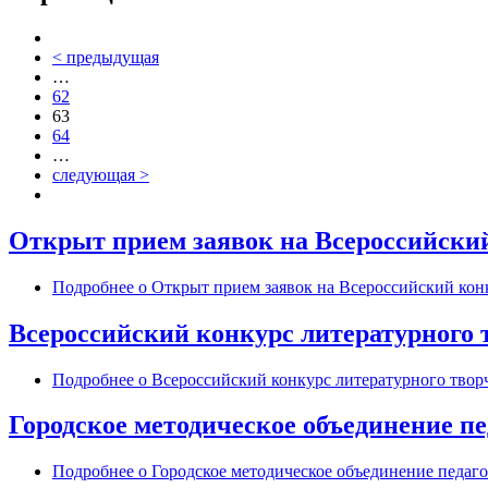
< предыдущая
…
62
63
64
…
следующая >
Открыт прием заявок на Всероссийски
Подробнее
о Открыт прием заявок на Всероссийский кон
Всероссийский конкурс литературного т
Подробнее
о Всероссийский конкурс литературного творч
Городское методическое объединение 
Подробнее
о Городское методическое объединение педаг