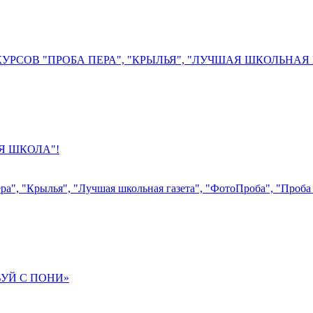
ОВ "ПРОБА ПЕРА", "КРЫЛЬЯ", "ЛУЧШАЯ ШКОЛЬНАЯ ГА
АЯ ШКОЛА"!
а", "Крылья", "Лучшая школьная газета", "ФотоПроба", "Проба 
ТВУЙ С ПОНИ»